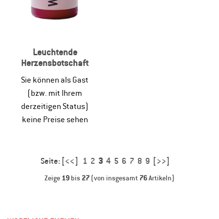
Leuchtende
Herzensbotschaft
Sie können als Gast
(bzw. mit Ihrem
derzeitigen Status)
keine Preise sehen
Seite:
[<<]
1
2
3
4
5
6
7
8
9
[>>]
Zeige
19
bis
27
(von insgesamt
76
Artikeln)