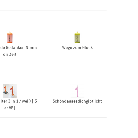
nde Gedanken Nimm
Wege zum Glück
dir Zeit
ter 3 in 1 / weiß ( 5
Schöndassesdichgibtlicht
er VE)