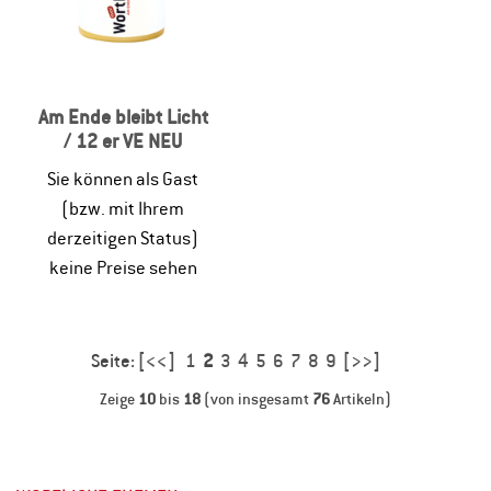
Am Ende bleibt Licht
/ 12 er VE NEU
Sie können als Gast
(bzw. mit Ihrem
derzeitigen Status)
keine Preise sehen
Seite:
[<<]
1
2
3
4
5
6
7
8
9
[>>]
Zeige
10
bis
18
(von insgesamt
76
Artikeln)