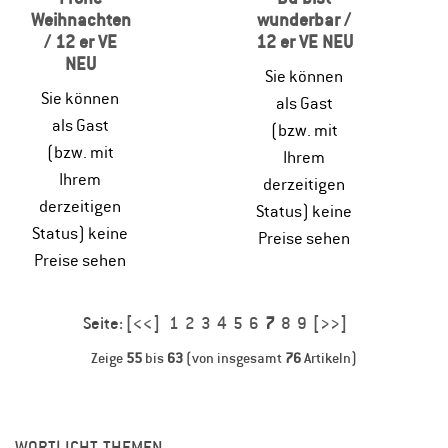
Weihnachten
wunderbar /
/ 12 er VE
12 er VE NEU
NEU
Sie können
Sie können
als Gast
als Gast
(bzw. mit
(bzw. mit
Ihrem
Ihrem
derzeitigen
derzeitigen
Status) keine
Status) keine
Preise sehen
Preise sehen
Seite:
[<<]
1
2
3
4
5
6
7
8
9
[>>]
Zeige
55
bis
63
(von insgesamt
76
Artikeln)
WORTLICHT-THEMEN