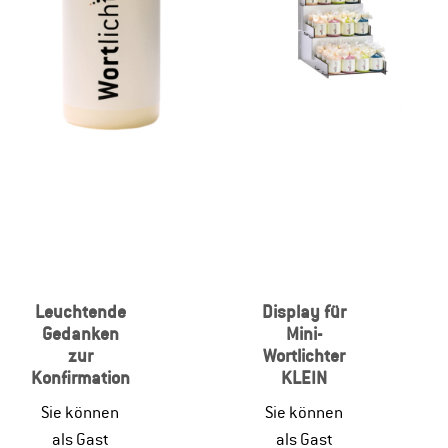
Leuchtende
Display für
Gedanken
Mini-
zur
Wortlichter
Konfirmation
KLEIN
Sie können
Sie können
als Gast
als Gast