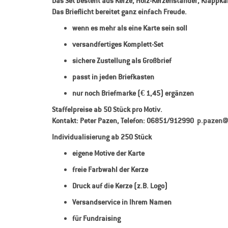
Das Set besteht aus Kerze, Holz-Kerzenständer, Klappka
Das Brieflicht bereitet ganz einfach Freude.
wenn es mehr als eine Karte sein soll
versandfertiges Komplett-Set
sichere Zustellung als Großbrief
passt in jeden Briefkasten
nur noch Briefmarke (€ 1,45) ergänzen
Staffelpreise ab 50 Stück pro Motiv.
Kontakt: Peter Pazen, Telefon: 06851/912990
p.pazen@
Individualisierung ab 250 Stück
eigene Motive der Karte
freie Farbwahl der Kerze
Druck auf die Kerze (z.B. Logo)
Versandservice in Ihrem Namen
für Fundraising