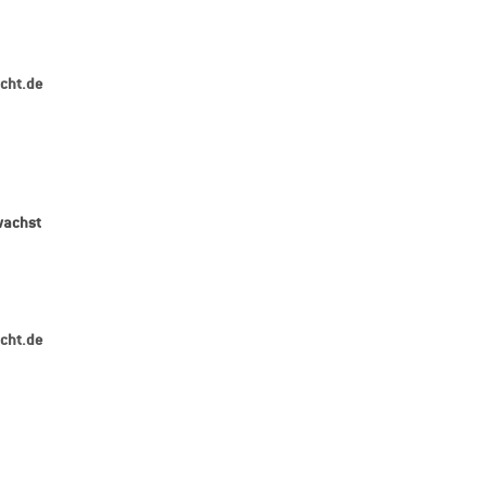
icht.de
wachst
icht.de